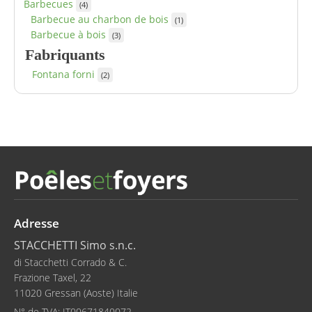
Barbecues
(4)
Barbecue au charbon de bois
(1)
Barbecue à bois
(3)
Fabriquants
Fontana forni
(2)
Adresse
STACCHETTI Simo s.n.c.
di Stacchetti Corrado & C.
Frazione Taxel, 22
11020 Gressan (Aoste) Italie
N° de TVA:
IT00671840072