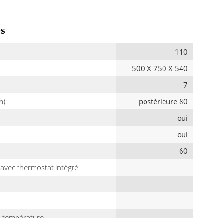
es
110
500 X 750 X 540
7
m)
postérieure 80
oui
oui
60
avec thermostat intégré
e température