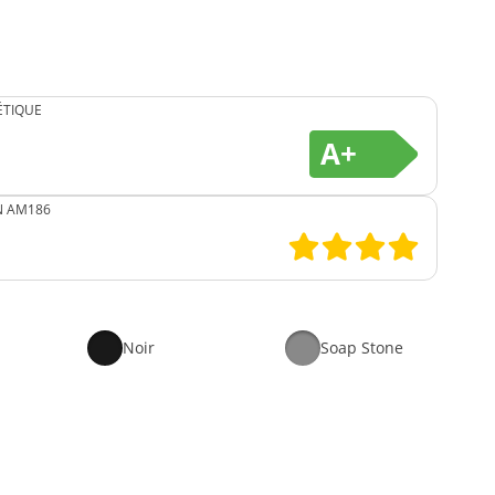
ÉTIQUE
A+
N AM186
Noir
Soap Stone