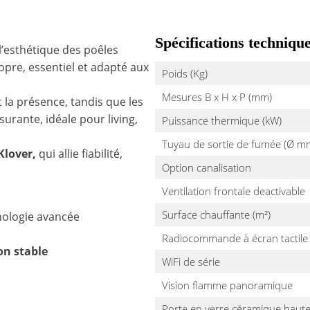
Spécifications techniqu
l’esthétique des poêles
opre, essentiel et adapté aux
Poids (Kg)
Mesures B x H x P (mm)
 la présence, tandis que les
surante, idéale pour living,
Puissance thermique (kW)
Tuyau de sortie de fumée (Ø m
Klover,
qui allie fiabilité,
Option canalisation
Ventilation frontale deactivable
Surface chauffante (m²)
hnologie avancée
Radiocommande à écran tactile 
on stable
WiFi de série
Vision flamme panoramique
Porte en verre céramique haut