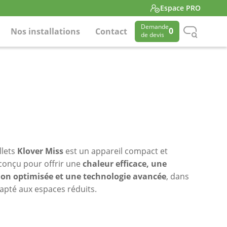
Espace PRO
Demande
0
Nos installations
Contact
de devis
llets
Klover Miss
est un appareil compact et
conçu pour offrir une
chaleur efficace, une
n optimisée et une technologie avancée
, dans
apté aux espaces réduits.