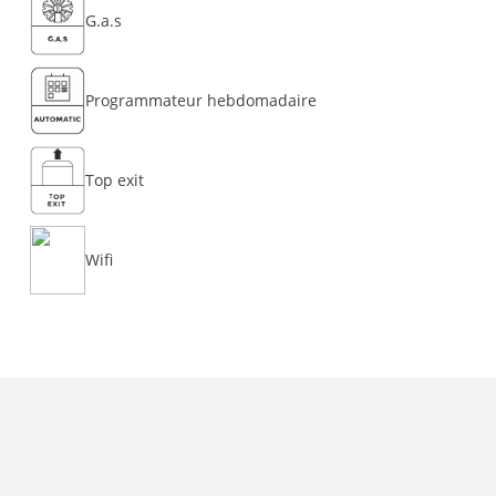
G.a.s
Programmateur hebdomadaire
Top exit
Wifi