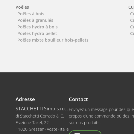
Poêles
Cu
Poêles à bois
C
Poêles à granulés
C
Poêles hydro à bois
C
Poêles hydro pellet
C
Poêles mixte bouilleur bois-pellets
Adresse
Contact
STACCHETTI Simo s.n.c.
Envoyez un message pour des que
di Stacchetti Corrado & C.
propos d’une commande où des in
Frazione Taxel, 22
sur nos produits.
11020 Gressan (Aoste) Italie