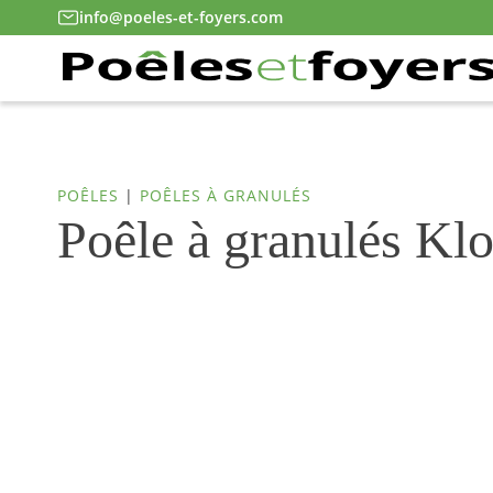
info@poeles-et-foyers.com
POÊLES
|
POÊLES À GRANULÉS
Poêle à granulés Kl