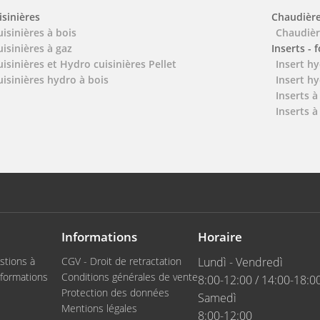
isinières
Chaudièr
uisinières à bois
Chaudièr
uisinières à gaz
Inserts - 
uisinières et Hydro cuisinières Pellet
Insert hy
uisinières hydro à bois
Insert hy
Inserts à
Inserts à
Informations
Horaire
stions à
CGV - Droit de retractation
Lundì - Vendredì
formations
Conditions générales de vente
8:00-12:00 / 14:00-18:0
Protection des données
Samedì
Mentions légales
8:00-12:00