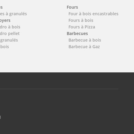
es
Fours
es à granulés
Four à bois encastrables
foyers
Fours à bois
dro à bois
Fours à Pizza
dro pellet
Barbecues
 granulés
Barbecue à bois
 bois
Barbecue à Gaz
0