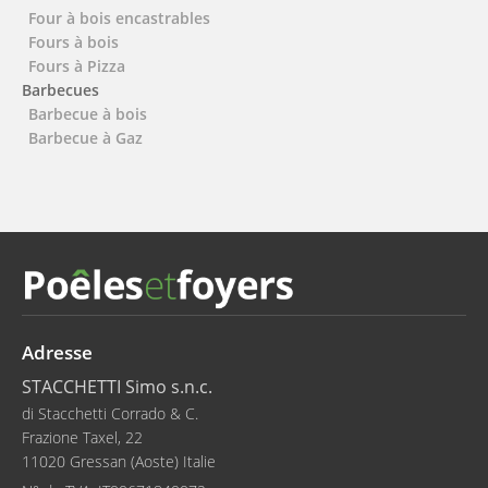
Four à bois encastrables
Fours à bois
Fours à Pizza
Barbecues
Barbecue à bois
Barbecue à Gaz
Adresse
STACCHETTI Simo s.n.c.
di Stacchetti Corrado & C.
Frazione Taxel, 22
11020 Gressan (Aoste) Italie