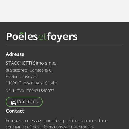
Adresse
STACCHETTI Simo s.n.c.
di Stacchetti Corrado & C.
Frazione Taxel, 22
11020 Gressan (Aoste) Italie
N° de TVA:
IT00671840072
Directions
Contact
Envoyez un message pour des questions à propos d’une
commande où des informations sur nos produits.