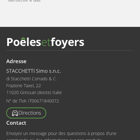
Adresse
STACCHETTI Simo s.n.c.
di Stacchetti Corrado & C.
Frazione Taxel, 22
11020 Gressan (Aoste) Italie
N° de TVA:
IT00671840072
Directions
Contact
Envoyez un message pour des questions à propos d’une