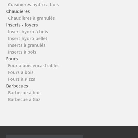
Cuisinières hydro à bois
Chaudières
Chaudières à granulés
Inserts - foyers
Insert hydro à bois
Insert hydro pellet
Inserts à granulés
Inserts à bois
Fours
Four à bois encastrables
Fours à bois
Fours à Pizza
Barbecues
Barbecue à bois
Barbecue à Gaz