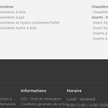
isinières
Chaudièr
uisinières à bois
Chaudièr
uisinières à gaz
Inserts - 
uisinières et Hydro cuisinières Pellet
Insert hy
uisinières hydro à bois
Insert hy
Inserts à
Inserts à
Informations
Horaire
stions à
CGV - Droit de retractation
Lundì - Vendredì
formations
Conditions générales de vente
8:00-12:00 / 14:00-18:0