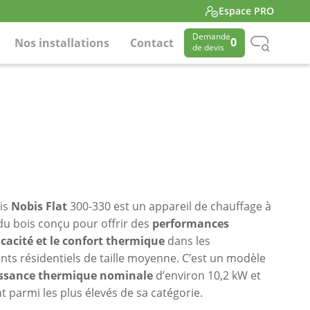
Espace PRO
Demande
0
Nos installations
Contact
de devis
ois
Nobis Flat
300-330 est un appareil de chauffage à
u bois conçu pour offrir des
performances
ficacité et le confort thermique
dans les
ts résidentiels de taille moyenne. C’est un modèle
ssance thermique nominale
d’environ 10,2 kW et
 parmi les plus élevés de sa catégorie.