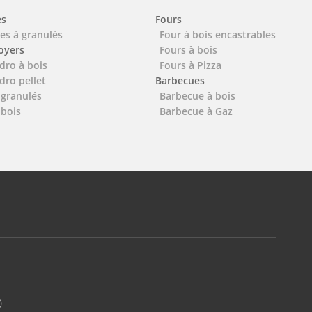
es
Fours
es à granulés
Four à bois encastrables
foyers
Fours à bois
dro à bois
Fours à Pizza
dro pellet
Barbecues
 granulés
Barbecue à bois
 bois
Barbecue à Gaz
0