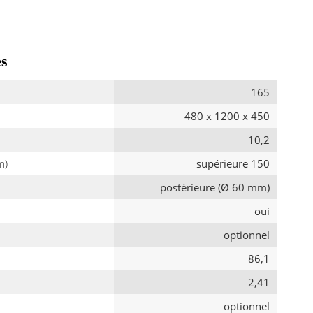
es
165
480 x 1200 x 450
10,2
m)
supérieure 150
postérieure (Ø 60 mm)
oui
optionnel
86,1
2,41
optionnel