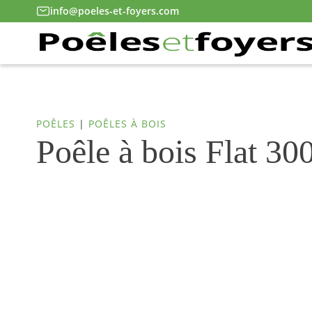
info@poeles-et-foyers.com
POÊLES
|
POÊLES À BOIS
Poêle à bois Flat 3