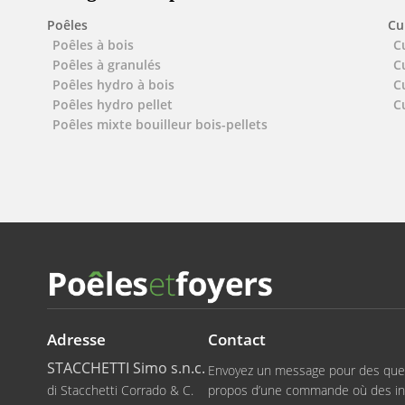
Poêles
Cu
Poêles à bois
C
Poêles à granulés
C
Poêles hydro à bois
C
Poêles hydro pellet
C
Poêles mixte bouilleur bois-pellets
Adresse
Contact
STACCHETTI Simo s.n.c.
Envoyez un message pour des que
di Stacchetti Corrado & C.
propos d’une commande où des in