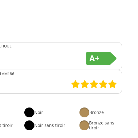
ÉTIQUE
A+
N AM186
Noir
Bronze
Bronze sans
 tiroir
Noir sans tiroir
tiroir