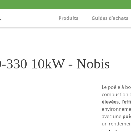
Produits
Guides d’achats
00-330 10kW - Nobis
Le poêle à b
combustion d
élevées, l’ef
environnemen
avec une
pui
un rendement