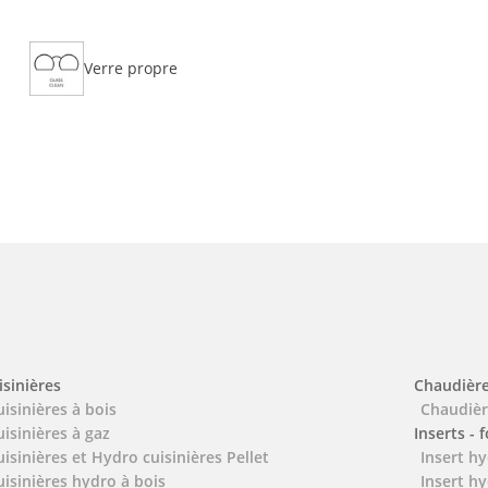
Verre propre
isinières
Chaudièr
uisinières à bois
Chaudièr
uisinières à gaz
Inserts - 
uisinières et Hydro cuisinières Pellet
Insert hy
uisinières hydro à bois
Insert hy