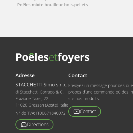
Poêles mixte bouilleur bois-pellets
Adresse
Contact
STACCHETTI Simo s.n.c.
Envoyez un message pour des que
di Stacchetti Corrado & C.
propos d’une commande où des in
Frazione Taxel, 22
sur nos produits.
11020 Gressan (Aoste) Italie
Contact
N° de TVA:
IT00671840072
Directions