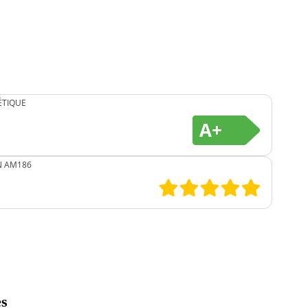
ÉTIQUE
A+
N AM186
es