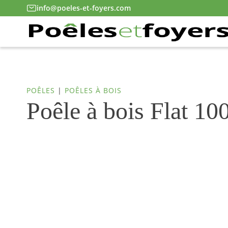
info@poeles-et-foyers.com
POÊLES
|
POÊLES À BOIS
Poêle à bois Flat 1