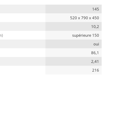
145
520 x 790 x 450
10,2
m)
supérieure 150
oui
86,1
2,41
216