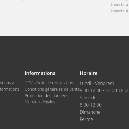
Inserts à
Inserts à
Informations
Horaire
stions à
CGV - Droit de retractation
Lundì - Vendredì
formations
Conditions générales de vente
8:00-12:00 / 14:00-18:0
Protection des données
Samedì
Mentions légales
8:00-12:00
Dimanche
Fermé