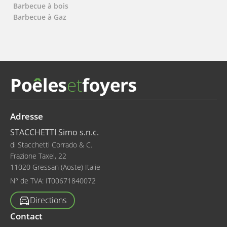
Barbecue à bois
Barbecue à Gaz
Adresse
STACCHETTI Simo s.n.c.
di Stacchetti Corrado & C.
Frazione Taxel, 22
11020 Gressan (Aoste) Italie
N° de TVA:
IT00671840072
Directions
Contact