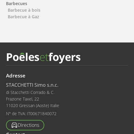
Barbecues
Barbecue à bois
Barbecue à Gaz
Adresse
STACCHETTI Simo s.n.c.
di Stacchetti Corrado & C.
Frazione Taxel, 22
11020 Gressan (Aoste) Italie
N° de TVA:
IT00671840072
Directions