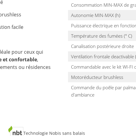
ié
Consommation MIN-MAX de gran
brushless
Autonomie MIN-MAX (h)
Puissance électrique en foncti
tion facile
Température des fumées (° C)
Canalisation postérieure droite
déale pour ceux qui
Ventilation frontale deactivable
 et confortable
,
tements ou résidences
Commandable avec le kit WI-FI d
Motoréducteur brushless
Commande du poêle par palmar
d'ambiance
Technologie Nobis sans balais