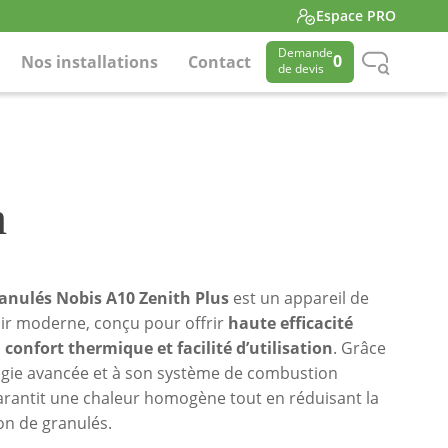
Espace PRO
Demande
0
Nos installations
Contact
de devis
h
ranulés Nobis A10 Zenith Plus
est un appareil de
air moderne, conçu pour offrir
haute efficacité
 confort thermique et facilité d’utilisation
. Grâce
ogie avancée et à son système de combustion
garantit une chaleur homogène tout en réduisant la
n de granulés.