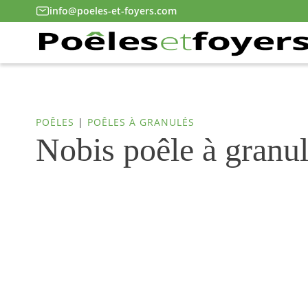
info@poeles-et-foyers.com
POÊLES
|
POÊLES À GRANULÉS
Nobis poêle à granu