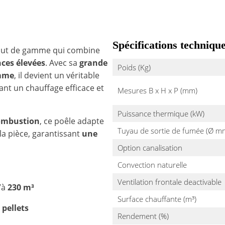
Spécifications techniqu
haut de gamme qui combine
ces élevées
. Avec sa
grande
Poids (Kg)
amme
, il devient un véritable
ant un chauffage efficace et
Mesures B x H x P (mm)
Puissance thermique (kW)
combustion
, ce poêle adapte
Tuyau de sortie de fumée (Ø m
a pièce, garantissant
une
Option canalisation
Convection naturelle
Ventilation frontale deactivable
’à
230 m³
Surface chauffante (m³)
pellets
Rendement (%)