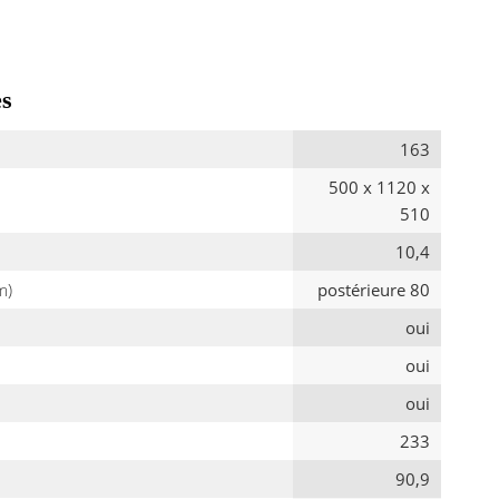
es
163
500 x 1120 x
510
10,4
m)
postérieure 80
oui
oui
oui
233
90,9