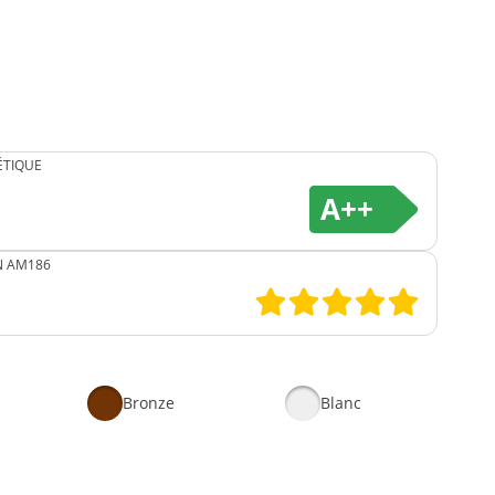
ÉTIQUE
A++
N AM186
Bronze
Blanc