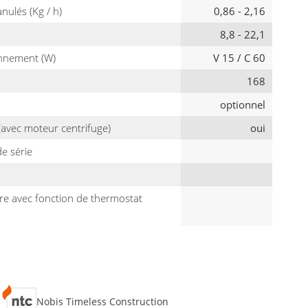
ulés (Kg / h)
0,86 - 2,16
8,8 - 22,1
onnement (W)
V 15 / C 60
168
optionnel
 (avec moteur centrifuge)
oui
e série
e avec fonction de thermostat
Nobis Timeless Construction