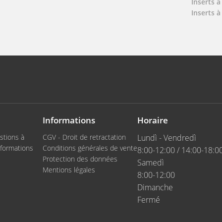
Inserts à
Inserts à
Informations
Horaire
stions à
CGV - Droit de retractation
Lundì - Vendredì
formations
Conditions générales de vente
8:00-12:00 / 14:00-18:0
Protection des données
Samedì
Mentions légales
8:00-12:00
Dimanche
Fermé