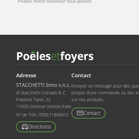
Poêles mixte bouilleur bois-pellets
Adresse
Contact
STACCHETTI Simo s.n.c.
Envoyez un message pour des que
di Stacchetti Corrado & C.
propos d’une commande où des in
Frazione Taxel, 22
sur nos produits.
11020 Gressan (Aoste) Italie
Contact
N° de TVA:
IT00671840072
Directions