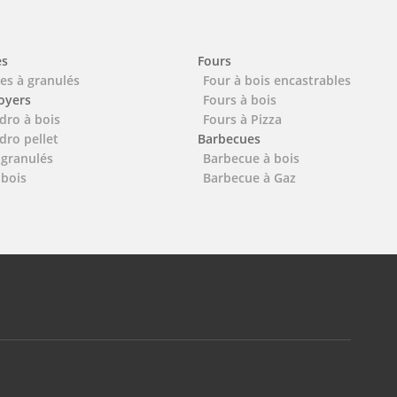
es
Fours
es à granulés
Four à bois encastrables
foyers
Fours à bois
dro à bois
Fours à Pizza
dro pellet
Barbecues
 granulés
Barbecue à bois
 bois
Barbecue à Gaz