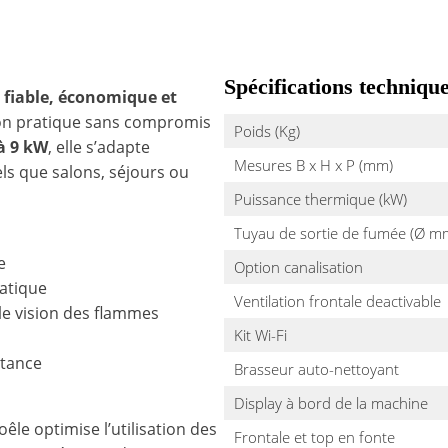
Spécifications techniqu
e
fiable, économique et
tion pratique sans compromis
Poids (Kg)
à 9 kW
, elle s’adapte
Mesures B x H x P (mm)
ls que salons, séjours ou
Puissance thermique (kW)
Tuyau de sortie de fumée (Ø m
e
Option canalisation
matique
Ventilation frontale deactivable
le vision des flammes
Kit Wi-Fi
tance
Brasseur auto-nettoyant
Display à bord de la machine
poêle optimise l’utilisation des
Frontale et top en fonte