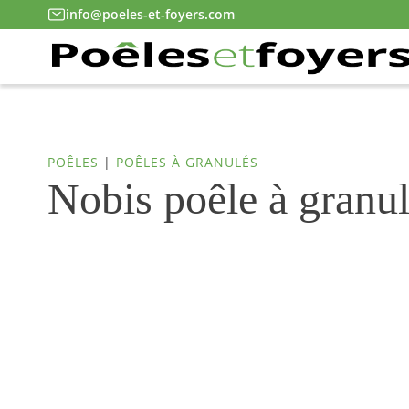
info@poeles-et-foyers.com
POÊLES
|
POÊLES À GRANULÉS
Nobis poêle à granu