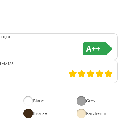
ÉTIQUE
A++
N AM186
Blanc
Grey
Bronze
Parchemin