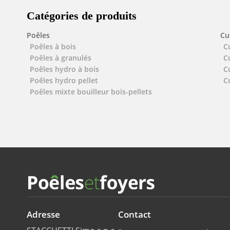
Catégories de produits
Poêles
Cu
Poêles à bois
C
Poêles à granulés
C
Poêles hydro à bois
C
Poêles hydro pellet
C
Poêles mixte bouilleur bois-pellets
Adresse
Contact