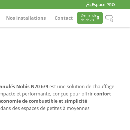
Espace PRO
Demande
0
Nos installations
Contact
de devis
ranulés
Nobis N70 6/9
est une solution de chauffage
pacte et performante, conçue pour offrir
confort
conomie de combustible et simplicité
dans des espaces de petites à moyennes