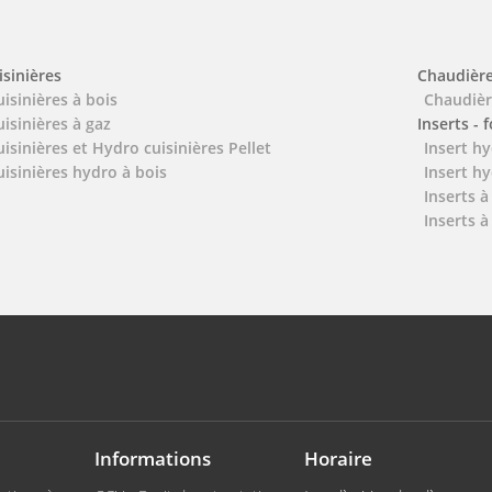
isinières
Chaudièr
uisinières à bois
Chaudièr
uisinières à gaz
Inserts - 
uisinières et Hydro cuisinières Pellet
Insert hy
uisinières hydro à bois
Insert hy
Inserts à
Inserts à
Informations
Horaire