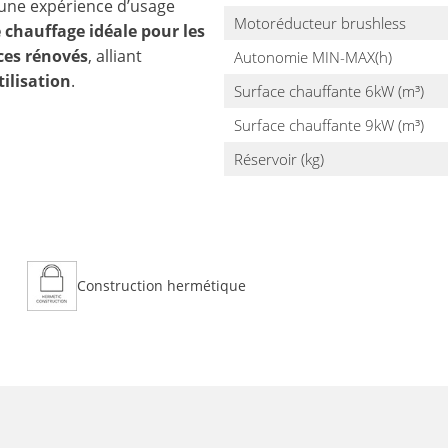
 une expérience d’usage
Motoréducteur brushless
 chauffage idéale pour les
es rénovés
, alliant
Autonomie MIN-MAX(h)
ilisation
.
Surface chauffante 6kW (m³)
Surface chauffante 9kW (m³)
Réservoir (kg)
Construction hermétique