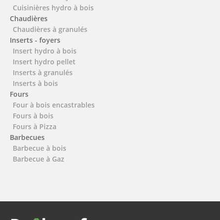
Cuisinières hydro à bois
Chaudières
Chaudières à granulés
Inserts - foyers
Insert hydro à bois
Insert hydro pellet
Inserts à granulés
Inserts à bois
Fours
Four à bois encastrables
Fours à bois
Fours à Pizza
Barbecues
Barbecue à bois
Barbecue à Gaz