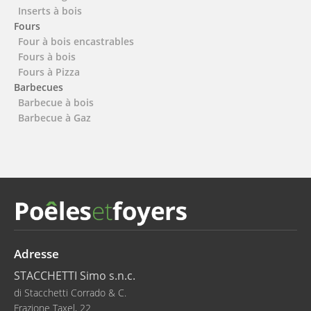
Inserts à bois
Fours
Four à bois encastrables
Fours à bois
Fours à Pizza
Barbecues
Barbecue à bois
Barbecue à Gaz
Adresse
STACCHETTI Simo s.n.c.
di Stacchetti Corrado & C.
Frazione Taxel, 22