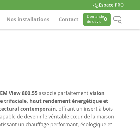
Espace PRO
Demande
0
Nos installations
Contact
de devis
EM View 800.55
associe parfaitement
vision
 trifaciale, haut rendement énergétique et
itectural contemporain
, offrant un insert à bois
apable de devenir le véritable cœur de la maison
ntissant un chauffage performant, écologique et