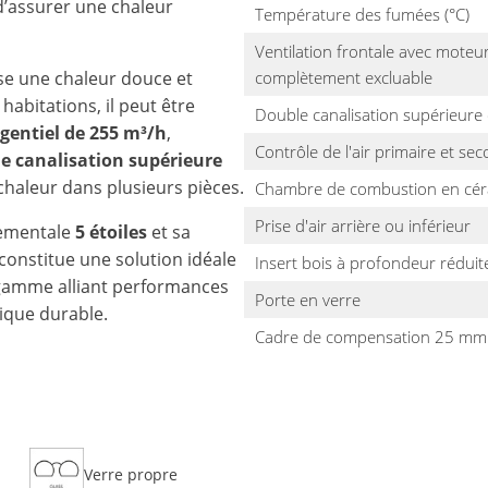
d’assurer une chaleur
Température des fumées (°C)
Ventilation frontale avec mote
fuse une chaleur douce et
complètement excluable
abitations, il peut être
Double canalisation supérieur
gentiel de 255 m³/h
,
Contrôle de l'air primaire et se
e canalisation supérieure
chaleur dans plusieurs pièces.
Chambre de combustion en céra
Prise d'air arrière ou inférieur
nementale
5 étoiles
et sa
constitue une solution idéale
Insert bois à profondeur rédui
 gamme alliant performances
Porte en verre
ique durable.
Cadre de compensation 25 mm 
Verre propre