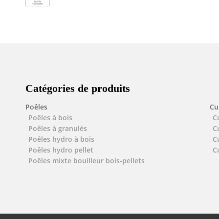
Catégories de produits
Poêles
Cu
Poêles à bois
C
Poêles à granulés
C
Poêles hydro à bois
C
Poêles hydro pellet
C
Poêles mixte bouilleur bois-pellets