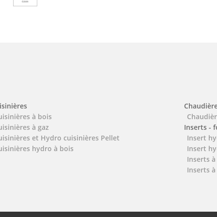
isinières
Chaudièr
uisinières à bois
Chaudièr
uisinières à gaz
Inserts - 
uisinières et Hydro cuisinières Pellet
Insert hy
uisinières hydro à bois
Insert hy
Inserts à
Inserts à