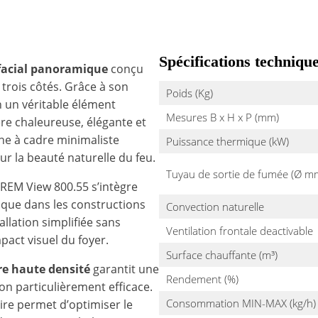
Spécifications techniqu
ifacial panoramique
conçu
 trois côtés. Grâce à son
Poids (Kg)
n un véritable élément
Mesures B x H x P (mm)
re chaleureuse, élégante et
ne à cadre minimaliste
Puissance thermique (kW)
ur la beauté naturelle du feu.
Tuyau de sortie de fumée (Ø m
EFREM View 800.55 s’intègre
 que dans les constructions
Convection naturelle
lation simplifiée sans
Ventilation frontale deactivable
act visuel du foyer.
Surface chauffante (m³)
re haute densité
garantit une
Rendement (%)
n particulièrement efficace.
Consommation MIN-MAX (kg/h)
ire permet d’optimiser le