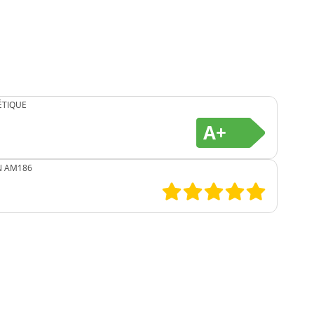
ÉTIQUE
A+
N AM186