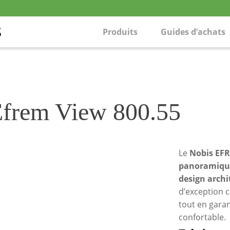
Produits
Guides d’achats
 Efrem View 800.55
Le
Nobis EFR
panoramique
design arch
d’exception c
tout en gara
confortable.