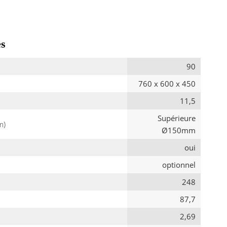
es
90
760 x 600 x 450
11,5
Supérieure
m)
Ø150mm
oui
optionnel
248
87,7
2,69