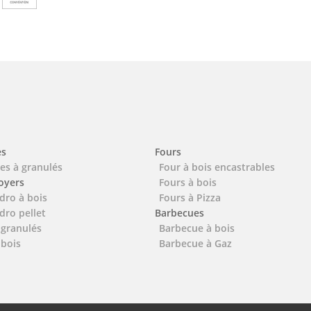
es
Fours
es à granulés
Four à bois encastrables
foyers
Fours à bois
dro à bois
Fours à Pizza
dro pellet
Barbecues
 granulés
Barbecue à bois
 bois
Barbecue à Gaz