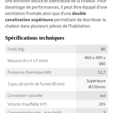
une diffusion douce et silencieuse de la chaleur. Pour
davantage de performances, il peut être équipé d’une
ventilation frontale ainsi que d’une
double
canalisation supérieure
permettant de distribuer la
chaleur dans plusieurs pièces de l’habitation.
Spécifications techniques
Poids (Kg)
80
860 x 490 x
Mesures B x H x P (mm)
380
Puissance thermique (kW)
12,7
Supérieure
Tuyau de sortie de fumée (Ø mm)
Ø150mm
Convection naturelle
oui
Volume chauffable (m³)
265
Consommation min - max (kg/h)
3