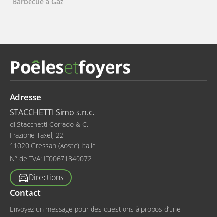
Barbecue à Gaz
Adresse
STACCHETTI Simo s.n.c.
di Stacchetti Corrado & C.
Frazione Taxel, 22
11020 Gressan (Aoste) Italie
N° de TVA:
IT00671840072
Directions
Contact
Envoyez un message pour des questions à propos d’une