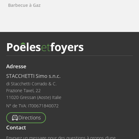
Barbecue à Gaz
Adresse
STACCHETTI Simo s.n.c.
di Stacchetti Corrado & C.
Frazione Taxel, 22
11020 Gressan (Aoste) Italie
N° de TVA:
IT00671840072
Directions
Contact
Envoyez un message pour des questions à propos d’une