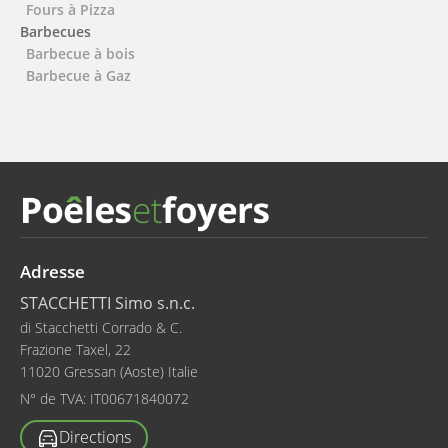
Fours à Pizza
Barbecues
Barbecue à bois
Barbecue à Gaz
Adresse
STACCHETTI Simo s.n.c.
di Stacchetti Corrado & C.
Frazione Taxel, 22
11020 Gressan (Aoste) Italie
N° de TVA:
IT00671840072
Directions