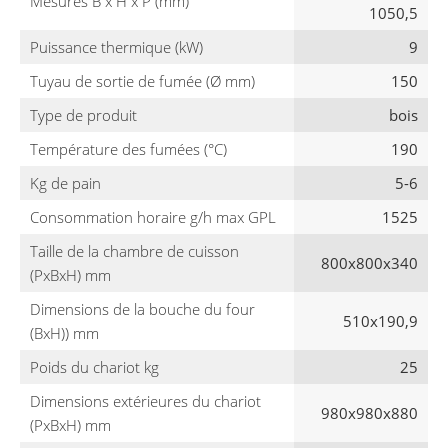
Mesures B x H x P (mm)
1050,5
Puissance thermique (kW)
9
Tuyau de sortie de fumée (Ø mm)
150
Type de produit
bois
Température des fumées (°C)
190
Kg de pain
5-6
Consommation horaire g/h max GPL
1525
Taille de la chambre de cuisson
800x800x340
(PxBxH) mm
Dimensions de la bouche du four
510x190,9
(BxH)) mm
Poids du chariot kg
25
Dimensions extérieures du chariot
980x980x880
(PxBxH) mm