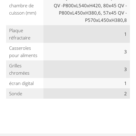
chambre de
QV -P800xL540xH420, 80x45 QV -
cuisson (mm)
P800xL450xH380,6, 57x45 QV -
P570xL450xH380,8
Plaque
1
réfractaire
Casseroles
3
pour aliments
Grilles
3
chromées
écran digital
1
Sonde
2