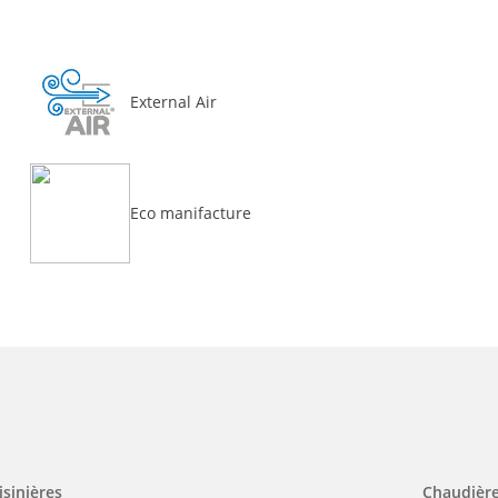
External Air
Eco manifacture
isinières
Chaudièr