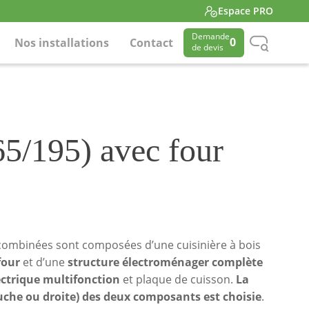
Espace PRO
Demande
0
Nos installations
Contact
de devis
65/195) avec four
 combinées sont composées d’une cuisinière à bois
four
et d’une
structure électroménager complète
ectrique multifonction
et plaque de cuisson.
La
uche ou droite) des deux composants est choisie
.