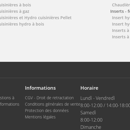
uisinières à bois
Chaudièr
uisinières à gaz
Inserts - 
uisinières et Hydro cuisinières Pellet
Insert hy
uisinières hydro à bois
Insert hy
Inserts à
Inserts à
Informations
Horaire
stions à
CGV - Droit de retractation
Lundì - Vendredì
formations
Conditions générales de vente
8:00-12:00 / 14:00-18:0
Protection des données
Samedì
Mentions légales
8:00-12:00
Dimanche