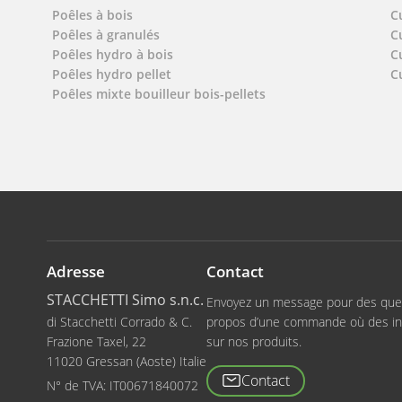
Poêles à bois
C
Poêles à granulés
C
Poêles hydro à bois
C
Poêles hydro pellet
C
Poêles mixte bouilleur bois-pellets
Adresse
Contact
STACCHETTI Simo s.n.c.
Envoyez un message pour des que
di Stacchetti Corrado & C.
propos d’une commande où des in
Frazione Taxel, 22
sur nos produits.
11020 Gressan (Aoste) Italie
Contact
N° de TVA:
IT00671840072