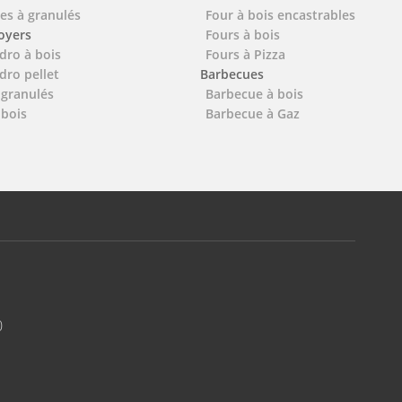
es à granulés
Four à bois encastrables
foyers
Fours à bois
dro à bois
Fours à Pizza
dro pellet
Barbecues
 granulés
Barbecue à bois
 bois
Barbecue à Gaz
0