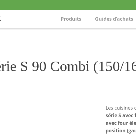
Produits
Guides d’achats
érie S 90 Combi (150/1
Les cuisines
série S avec 
avec four él
position (ga