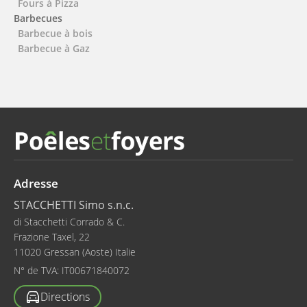
Fours à Pizza
Barbecues
Barbecue à bois
Barbecue à Gaz
Adresse
STACCHETTI Simo s.n.c.
di Stacchetti Corrado & C.
Frazione Taxel, 22
11020 Gressan (Aoste) Italie
N° de TVA:
IT00671840072
Directions