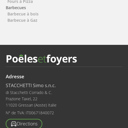
Fours à Pizza
Barbecues
Barbecue à bois
Barbecue à Gaz
Adresse
STACCHETTI Simo s.n.c.
di Stacchetti Corrado & C.
Frazione Taxel, 22
11020 Gressan (Aoste) Italie
N° de TVA:
IT00671840072
Directions