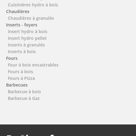
Cuisinières hydro à bois
Chaudières
Chaudières à granulés
Inserts - foyers
Insert hydro à bois
Insert hydro pellet
Inserts à granulés
Inserts à bois
Fours
Four à bois encastrables
Fours à bois
Fours à Pizza
Barbecues
Barbecue à bois
Barbecue à Gaz