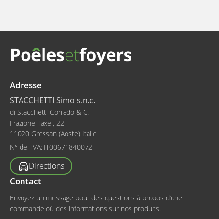
Adresse
STACCHETTI Simo s.n.c.
di Stacchetti Corrado & C.
Frazione Taxel, 22
11020 Gressan (Aoste) Italie
N° de TVA:
IT00671840072
Directions
Contact
Envoyez un message pour des questions à propos d’une
commande où des informations sur nos produits.