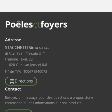
Adresse
STACCHETTI Simo s.n.c.
di Stacchetti Corrado & C.
Frazione Taxel, 22
11020 Gressan (Aoste) Italie
N° de TVA:
IT00671840072
Directions
Contact
Envoyez un message pour des questions à propos d’une
commande où des informations sur nos produits.