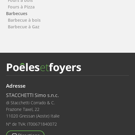
Fours à bois
Fours à Pizza
Barbecues
Barbecue à bois
Barbecue à Gaz
Adresse
STACCHETTI Simo s.n.c.
di Stacchetti Corrado & C.
Frazione Taxel, 22
11020 Gressan (Aoste) Italie
N° de TVA:
IT00671840072