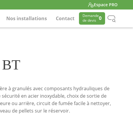
Espace PRO
Demande
0
Nos installations
Contact
de devis
0 BT
ière à granulés avec composants hydrauliques de
de sécurité en acier inoxydable, choix de sortie de
ure ou arrière, circuit de fumée facile à nettoyer,
veau de pellets sur le réservoir.