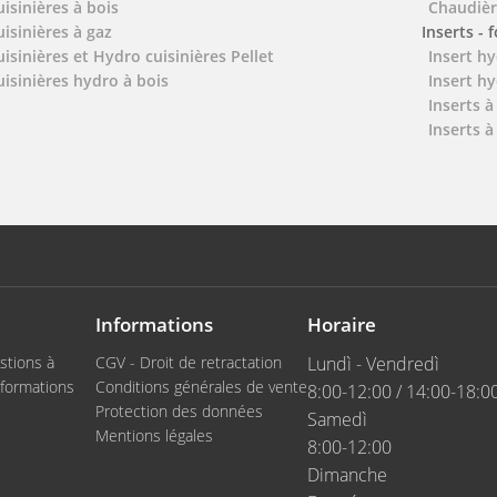
uisinières à bois
Chaudièr
uisinières à gaz
Inserts - 
uisinières et Hydro cuisinières Pellet
Insert hy
uisinières hydro à bois
Insert hy
Inserts à
Inserts à
Informations
Horaire
stions à
CGV - Droit de retractation
Lundì - Vendredì
formations
Conditions générales de vente
8:00-12:00 / 14:00-18:0
Protection des données
Samedì
Mentions légales
8:00-12:00
Dimanche