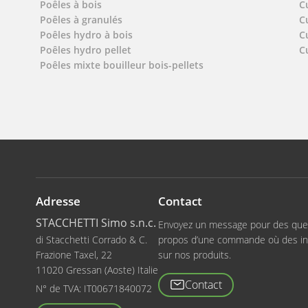
Poêles à bois
C
Poêles à granulés
C
Poêles hydro à bois
C
Poêles hydro pellet
C
Poêles mixte bouilleur bois-pellets
Adresse
Contact
STACCHETTI Simo s.n.c.
Envoyez un message pour des que
di Stacchetti Corrado & C.
propos d’une commande où des in
Frazione Taxel, 22
sur nos produits.
11020 Gressan (Aoste) Italie
Contact
N° de TVA:
IT00671840072