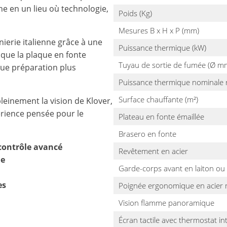
ne en un lieu où technologie,
Poids (Kg)
Mesures B x H x P (mm)
nierie italienne grâce à une
Puissance thermique (kW)
 que la plaque en fonte
Tuyau de sortie de fumée (Ø m
que préparation plus
Puissance thermique nominale r
Surface chauffante (m²)
pleinement la vision de Klover,
rience pensée pour le
Plateau en fonte émaillée
Brasero en fonte
 contrôle avancé
Revêtement en acier
ie
Garde-corps avant en laiton ou 
es
Poignée ergonomique en acier
Vision flamme panoramique
Écran tactile avec thermostat in