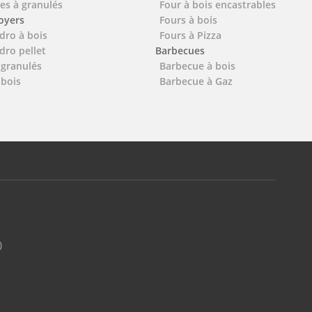
es à granulés
Four à bois encastrables
foyers
Fours à bois
dro à bois
Fours à Pizza
dro pellet
Barbecues
 granulés
Barbecue à bois
 bois
Barbecue à Gaz
0