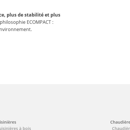
e, plus de stabilité et plus
a philosophie ECOMPACT :
l’environnement.
isinières
Chaudièr
uisinières à bois
Chaudièr