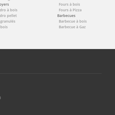
foyers
Fours à bois
dro à bois
Fours à Pizza
dro pellet
Barbecues
 granulés
Barbecue à bois
 bois
Barbecue à Gaz
0