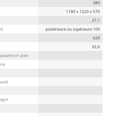
380
1180 x 1220 x 570
27,1
m)
postérieure ou supérieure 100
620
92,6
aussette en acier
rie
acité
tégré