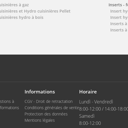
uisinières à gaz
Inserts - 
uisinières et Hydro cuisinières Pellet
Insert hy
uisinières hydro à bois
Insert hy
Inserts à
Inserts à
Informations
Horaire
stions à
CGV - Droit de retractation
Lundì - Vendredì
formations
Conditions générales de vente
8:00-12:00 / 14:00-18:0
Protection des données
Samedì
Mentions légales
8:00-12:00