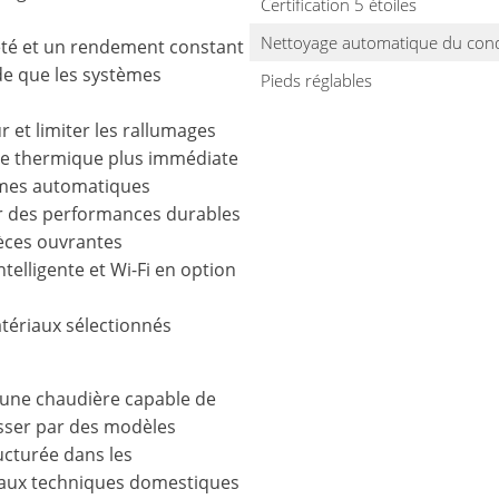
Certification 5 étoiles
Nettoyage automatique du con
reté et un rendement constant
ide que les systèmes
Pieds réglables
r et limiter les rallumages
e thermique plus immédiate
èmes automatiques
 des performances durables
ièces ouvrantes
telligente et Wi-Fi en option
tériaux sélectionnés
 une chaudière capable de
passer par des modèles
ucturée dans les
ocaux techniques domestiques