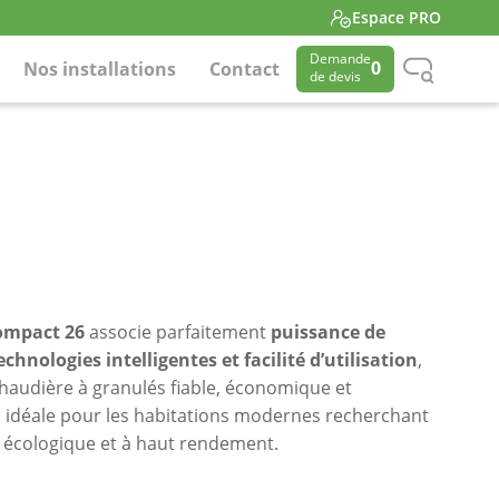
Espace PRO
Demande
0
Nos installations
Contact
de devis
ompact 26
associe parfaitement
puissance de
chnologies intelligentes et facilité d’utilisation
,
chaudière à granulés fiable, économique et
 idéale pour les habitations modernes recherchant
 écologique et à haut rendement.