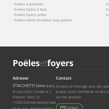
Poêles à granulés
C
Poêles hydro à bois
C
Poêles hydro pellet
C
Poêles mixte bouilleur bois-pellets
Adresse
Contact
STACCHETTI Simo s.n.c.
Envoyez un message pour des que
di Stacchetti Corrado & C.
propos d’une commande où des in
Frazione Taxel, 22
sur nos produits.
11020 Gressan (Aoste) Italie
Contact
N° de TVA:
IT00671840072