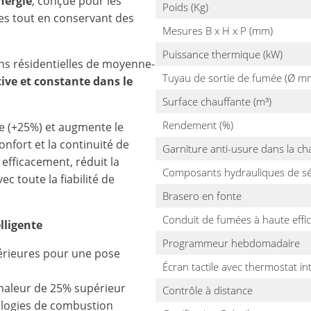
nergie
, conçue pour les
Poids (Kg)
es tout en conservant des
Mesures B x H x P (mm)
Puissance thermique (kW)
ons résidentielles de moyenne-
Tuyau de sortie de fumée (Ø m
tive et constante dans le
Surface chauffante (m³)
Rendement (%)
e (+25%) et augmente le
nfort et la continuité de
Garniture anti-usure dans la ch
 efficacement, réduit la
Composants hydrauliques de sé
c toute la fiabilité de
Brasero en fonte
Conduit de fumées à haute effic
lligente
Programmeur hebdomadaire
érieures pour une pose
Écran tactile avec thermostat in
haleur de 25% supérieur
Contrôle à distance
ologies de combustion