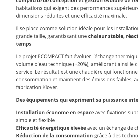
compacité de conception et gestion évoluée de l’é
habitations qui exigent des performances supérieur
dimensions réduites et une efficacité maximale.
Il se place comme solution idéale pour les installati
grande taille, garantissant une
chaleur stable, réac
temps
.
Le projet ECOMPACT fait évoluer l’échange thermiqu
volume d’eau technique (+20%), améliorant ainsi le co
service. Le résultat est une chaudière qui fonctionne
consommation et maintient des émissions faibles, ave
fabrication Klover.
Des équipements qui expriment sa puissance inte
Installation économe en espace
avec fixations sup
simple et flexible
Efficacité énergétique élevée
avec un échange de c
Réduction de la consommation
grâce à des techn