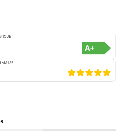
ÉTIQUE
A+
N AM186
es