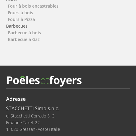
Four à bois encastrables
Fours à bois
Fours à Pizza
Barbecues
Barbecue à bois
Barbecue à Gaz
Adresse
STACCHETTI Simo s.n.c.
di Stacchetti Corrado & C.
Frazione Taxel, 22
11020 Gressan (Aoste) Italie