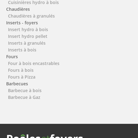
Cuisinières hydro à bois
Chaudières
Chaudières à granulés
Inserts - foyers
Insert hydro à bois
Insert hydro pellet
Inserts à granulés
Inserts à bois
Fours
Four à bois encastrables
Fours à bois
Fours à Pizza
Barbecues
Barbecue à bois
Barbecue à Gaz