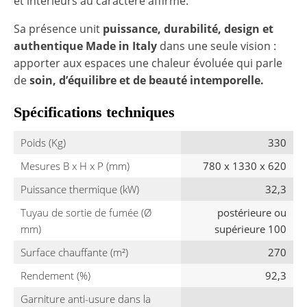
et intérieurs au caractère affirmé.
Sa présence unit
puissance, durabilité, design et
authentique Made in Italy
dans une seule vision :
apporter aux espaces une chaleur évoluée qui parle
de
soin, d’équilibre et de beauté intemporelle.
Spécifications techniques
Poids (Kg)
330
Mesures B x H x P (mm)
780 x 1330 x 620
Puissance thermique (kW)
32,3
Tuyau de sortie de fumée (Ø
postérieure ou
mm)
supérieure 100
Surface chauffante (m²)
270
Rendement (%)
92,3
Garniture anti-usure dans la