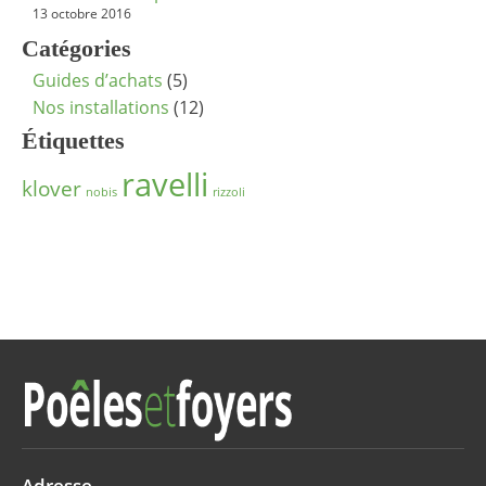
13 octobre 2016
Catégories
Guides d’achats
(5)
Nos installations
(12)
Étiquettes
ravelli
klover
nobis
rizzoli
Adresse