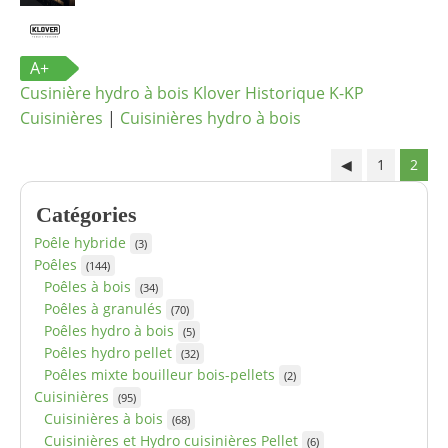
A+
Cusinière hydro à bois Klover Historique K-KP
Cuisinières
|
Cuisinières hydro à bois
◀
1
2
Catégories
Poêle hybride
(3)
Poêles
(144)
Poêles à bois
(34)
Poêles à granulés
(70)
Poêles hydro à bois
(5)
Poêles hydro pellet
(32)
Poêles mixte bouilleur bois-pellets
(2)
Cuisinières
(95)
Cuisinières à bois
(68)
Cuisinières et Hydro cuisinières Pellet
(6)