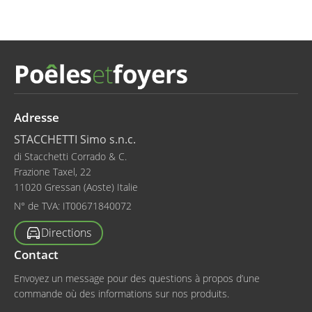
Adresse
STACCHETTI Simo s.n.c.
di Stacchetti Corrado & C.
Frazione Taxel, 22
11020 Gressan (Aoste) Italie
N° de TVA:
IT00671840072
Directions
Contact
Envoyez un message pour des questions à propos d’une
commande où des informations sur nos produits.